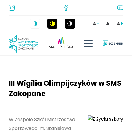
A
-
A
A
+
III Wigilia Olimpijczyków w SMS
Zakopane
W Zespole Szkół Mistrzostwa
Sportowego im. Stanisława