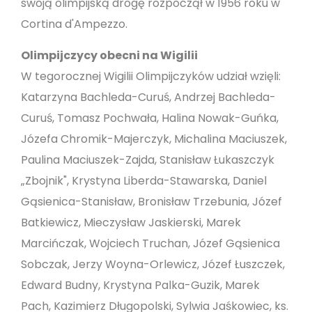
swoją olimpijską drogę rozpoczął w 1956 roku w
Cortina d'Ampezzo.
Olimpijczycy obecni na Wigilii
W tegorocznej Wigilii Olimpijczyków udział wzięli:
Katarzyna Bachleda-Curuś, Andrzej Bachleda-
Curuś, Tomasz Pochwała, Halina Nowak-Guńka,
Józefa Chromik-Majerczyk, Michalina Maciuszek,
Paulina Maciuszek-Zajda, Stanisław Łukaszczyk
„Zbojnik", Krystyna Liberda-Stawarska, Daniel
Gąsienica-Stanisław, Bronisław Trzebunia, Józef
Batkiewicz, Mieczysław Jaskierski, Marek
Marcińczak, Wojciech Truchan, Józef Gąsienica
Sobczak, Jerzy Woyna-Orlewicz, Józef Łuszczek,
Edward Budny, Krystyna Palka-Guzik, Marek
Pach, Kazimierz Długopolski, Sylwia Jaśkowiec, ks.